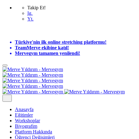
Takip Et!
Ig.
Yt.
Türkiye'nin ilk online stretching platformu!
TeamMerve ekibine katıl!
Mervegym tamamen yenilendi!
Anasayfa
Eğitimler
Workshoplar
Biyografim
Platform Hakkında
Öğrenci Değişimleri