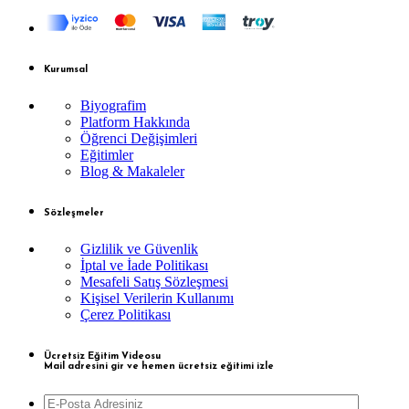
Kurumsal
Biyografim
Platform Hakkında
Öğrenci Değişimleri
Eğitimler
Blog & Makaleler
Sözleşmeler
Gizlilik ve Güvenlik
İptal ve İade Politikası
Mesafeli Satış Sözleşmesi
Kişisel Verilerin Kullanımı
Çerez Politikası
Ücretsiz Eğitim Videosu
Mail adresini gir ve hemen ücretsiz eğitimi izle