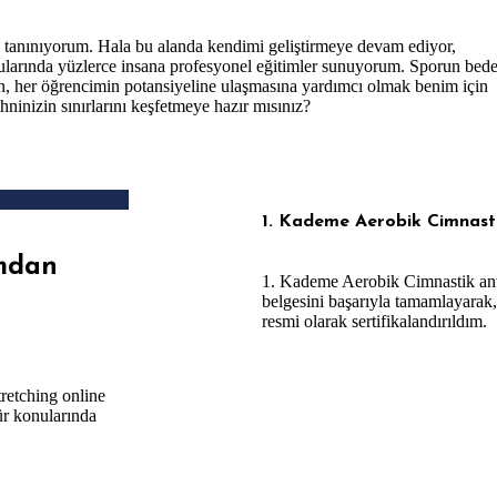
a tanınıyorum. Hala bu alanda kendimi geliştirmeye devam ediyor,
onularında yüzlerce insana profesyonel eğitimler sunuyorum. Sporun bed
en, her öğrencimin potansiyeline ulaşmasına yardımcı olmak benim için
ihninizin sınırlarını keşfetmeye hazır mısınız?
1. Kademe Aerobik Cimnast
ımdan
1. Kademe Aerobik Cimnastik an
belgesini başarıyla tamamlayarak,
resmi olarak sertifikalandırıldım.
retching online
ür konularında