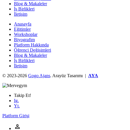
Blog & Makaleler
İş Birlikleri
İletişim
Anasayfa
Eğitimler
Workshoplar
Biyografim
Platform Hakkında
Öğrenci Değişimleri
Blog & Makaleler
İş Birlikleri
İletişim
© 2023-2026
Gogo Ajans
. Arayüz Tasarımı |
AYA
Takip Et!
Ig.
Yt.
Platform Girişi