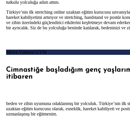
tutkulu yolculuğa adım attım.
Türkiye’nin ilk stretching online uzaktan eğitim kurucusu unvanıyl
hareket kabiliyetimi artırıyor ve stretching, handstand ve postür k
ve zihin üzerindeki güçlendirici etkilerini keşfetmeye devam ederk
bir ayrıcalık. Siz de bu yolculuğa benimle katılarak, bedeninizi ve z
Merve Yıldırım GYM
Cimnastiğe başladığım genç
yaşlar
itibaren
beden ve zihin uyumuna odaklanmış bir yolculuk. Türkiye’nin ilk st
uzaktan eğitim kurucusu olarak, esneklik, hareket kabiliyeti ve post
uzmanlaşmış bir eğitmenim.